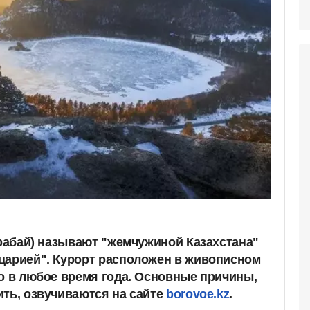
урабай) называют "жемчужиной Казахстана"
царией". Курорт расположен в живописном
но в любое время года. Основные причины,
ить, озвучиваются на сайте
borovoe.kz
.