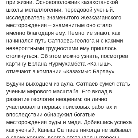
при жизни. Основоположник казахстанской
школы металлогении, передовой ученый,
исследователь знаменитого Жезказганского
месторождения – знаменитым оно стало
именно благодаря ему. Немногие знают, как
начинался путь Сатпаева-геолога и с какими
невероятными трудностями ему пришлось
столкнуться. Об этом можно узнать, посмотрев
картину Ерлана Нурмухамбета «Каныш»,
отмечают в компании «Казахмыс Барлау».
Будучи выходцем из аула, Сатпаев сумел стать
ученым мирового масштаба. Его вклад в
развитие геологии неоценим: он лично
участвовал в первых поисковых работах и
впоследствии обнаружил богатые
месторождения руды и меди. Добившись успеха
как ученый, Каныш Сатпаев никогда не забывал
о своих корнях, всегда отстаивая интересы