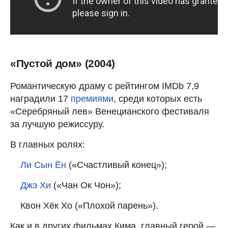
«Пустой дом» (2004)
Романтическую драму с рейтингом IMDb 7,9
наградили 17
премиями
, среди которых есть
«Серебряный лев» Венецианского фестиваля
за лучшую режиссуру.
В главных ролях:
Ли Сын Ён
(«Счастливый конец»);
Джэ Хи
(«Чан Ок Чон»);
Квон Хёк Хо («Плохой парень»).
Как и в других фильмах Кима, главный герой —