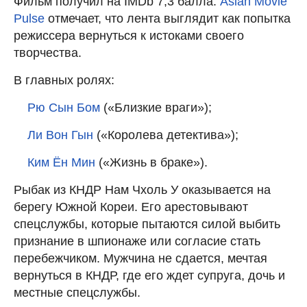
Фильм получил на IMDb 7,3 балла.
Asian Movie
Pulse
отмечает, что лента выглядит как попытка
режиссера вернуться к истоками своего
творчества.
В главных ролях:
Рю Сын Бом
(«Близкие враги»);
Ли Вон Гын
(«Королева детектива»);
Ким Ён Мин
(«Жизнь в браке»).
Рыбак из КНДР Нам Чхоль У оказывается на
берегу Южной Кореи. Его арестовывают
спецслужбы, которые пытаются силой выбить
признание в шпионаже или согласие стать
перебежчиком. Мужчина не сдается, мечтая
вернуться в КНДР, где его ждет супруга, дочь и
местные спецслужбы.