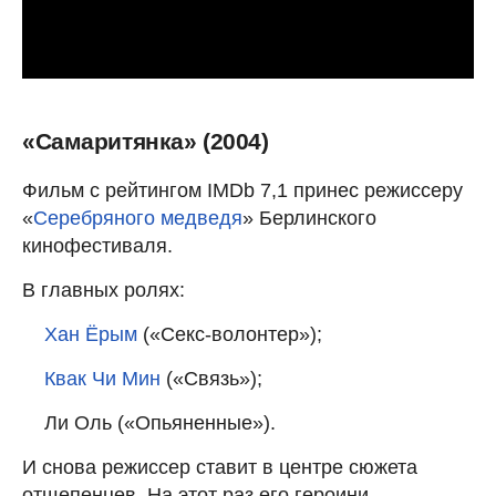
«Самаритянка» (2004)
Фильм с рейтингом IMDb 7,1 принес режиссеру
«
Серебряного медведя
» Берлинского
кинофестиваля.
В главных ролях:
Хан Ёрым
(«Секс-волонтер»);
Квак Чи Мин
(«Связь»);
Ли Оль («Опьяненные»).
И снова режиссер ставит в центре сюжета
отщепенцев. На этот раз его героини —