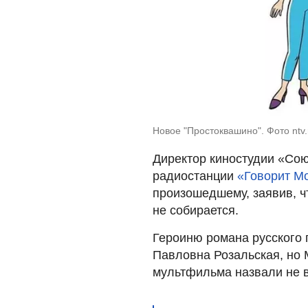
Новое "Простоквашино". Фото ntv
Директор киностудии «Со
радиостанции
«Говорит М
произошедшему, заявив, чт
не собирается.
Героиню романа русского 
Павловна Розальская, но 
мультфильма назвали не в