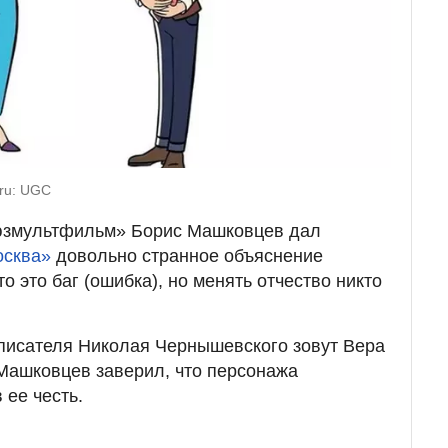
.ru: UGC
юзмультфильм» Борис Машковцев дал
осква»
довольно странное объяснение
о это баг (ошибка), но менять отчество никто
писателя Николая Чернышевского зовут Вера
Машковцев заверил, что персонажа
 ее честь.