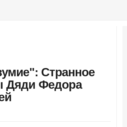
зумие": Странное
ы Дяди Федора
ей