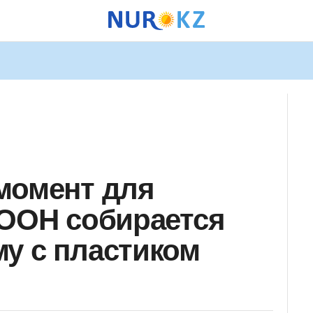
момент для
 ООН собирается
у с пластиком