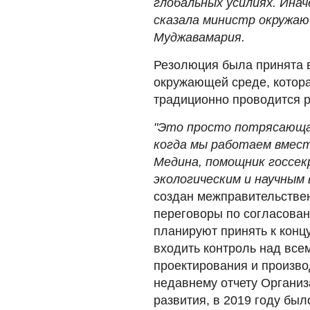
глобальных усилиях. Ина
сказала министр окружаю
Муджавамария.
Резолюция была принята 
окружающей среде, котора
традиционно проводится р
"Это просто потрясающая
когда мы работаем вмест
Медина, помощник госсек
экологическим и научным 
создан межправительствен
переговоры по согласован
планируют принять к концу
входить контроль над все
проектирования и произво
недавнему отчету Организ
развития, в 2019 году был