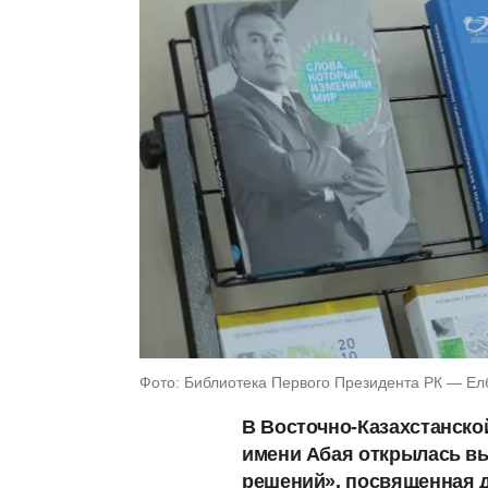
Фото: Библиотека Первого Президента РК — Е
В Восточно-Казахстанско
имени Абая открылась в
решений», посвященная д