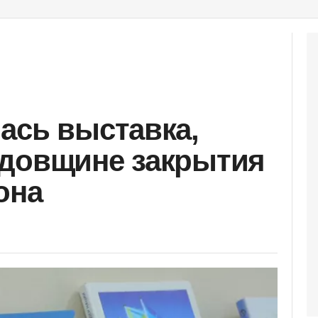
ась выставка,
одовщине закрытия
она