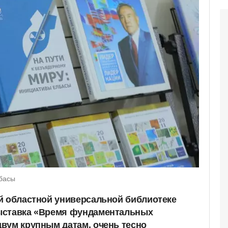
лбасы
й областной универсальной библиотеке
ыставка «Время фундаментальных
вум крупным датам, очень тесно