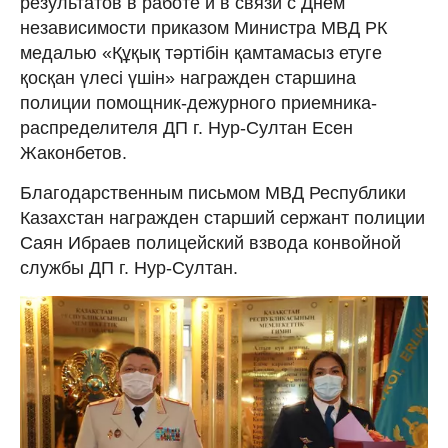
результатов в работе и в связи с Днем
независимости приказом Министра МВД РК
медалью «Құқық тәртібін қамтамасыз етуге
қосқан үлесі үшін» награжден старшина
полиции помощник-дежурного приемника-
распределителя ДП г. Нур-Султан Есен
Жаконбетов.
Благодарственным письмом МВД Республики
Казахстан награжден старший сержант полиции
Саян Ибраев полицейский взвода конвойной
службы ДП г. Нур-Султан.