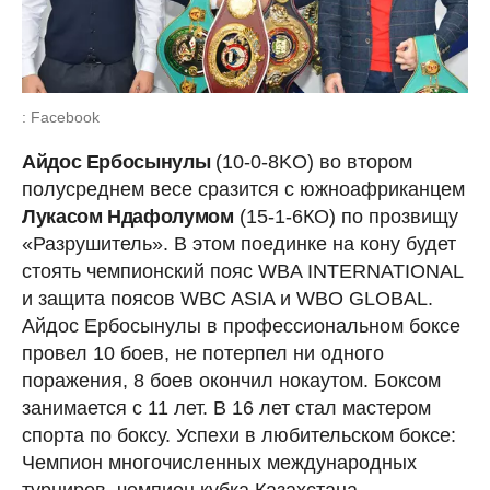
: Facebook
Айдос Ербосынулы
(10-0-8KO) во втором
полусреднем весе сразится с южноафриканцем
Лукасом Ндафолумом
(15-1-6КО) по прозвищу
«Разрушитель». В этом поединке на кону будет
стоять чемпионский пояс WBA INTERNATIONAL
и защита поясов WBC ASIA и WBO GLOBAL.
Айдос Ербосынулы в профессиональном боксе
провел 10 боев, не потерпел ни одного
поражения, 8 боев окончил нокаутом. Боксом
занимается с 11 лет. В 16 лет стал мастером
спорта по боксу. Успехи в любительском боксе:
Чемпион многочисленных международных
турниров, чемпион кубка Казахстана,