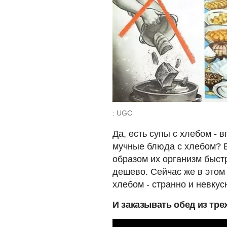
: UGC
Да, есть супы с хлебом - в
мучные блюда с хлебом? В
образом их организм быст
дешево. Сейчас же в этом 
хлебом - странно и невкус
И заказывать обед из тре