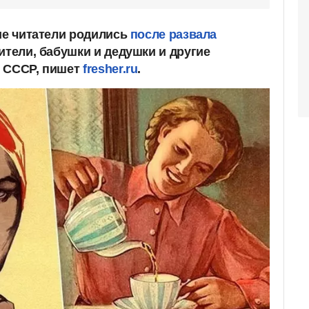
гие читатели родились
после развала
ители, бабушки и дедушки и другие
в СССР, пишет
fresher.ru
.