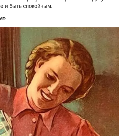
е и быть спокойным.
м»