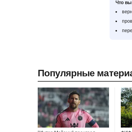
Что вы
верн
пров
пере
Популярные матери