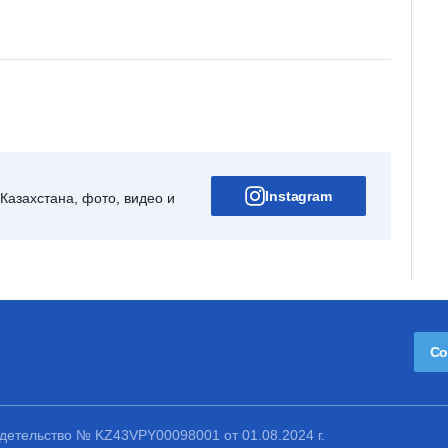
Instagram
Казахстана, фото, видео и
Со
етельство № KZ43VPY00098001 от 01.08.2024 г.