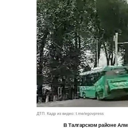
ДТП. Кадр из видео: t.me/egovpress
В Талгарском районе Алм