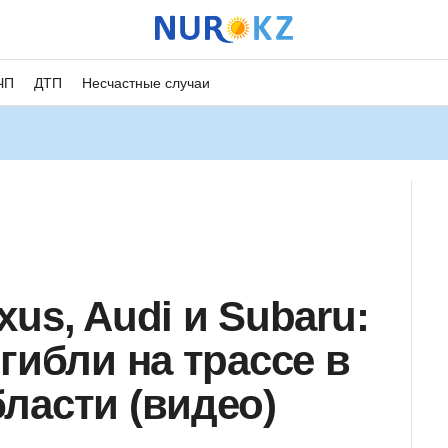
ЧП
ДТП
Несчастные случаи
us, Audi и Subaru:
гибли на трассе в
ласти (видео)