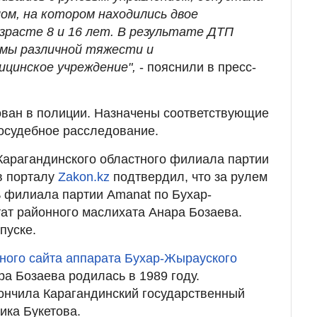
ом, на котором находились двое
зрасте 8 и 16 лет. В результате ДТП
вмы различной тяжести и
ицинское учреждение",
- пояснили в пресс-
ован в полиции. Назначены соответствующие
осудебное расследование.
Карагандинского областного филиала партии
в порталу
Zakon.kz
подтвердил, что за рулем
 филиала партии Amanat по Бухар-
ат районного маслихата Анара Бозаева.
пуске.
ного сайта аппарата Бухар-Жырауского
ра Бозаева родилась в 1989 году.
ончила Карагандинский государственный
ика Букетова.