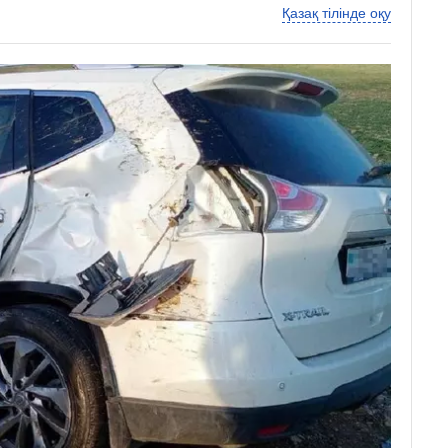
Қазақ тілінде оқу