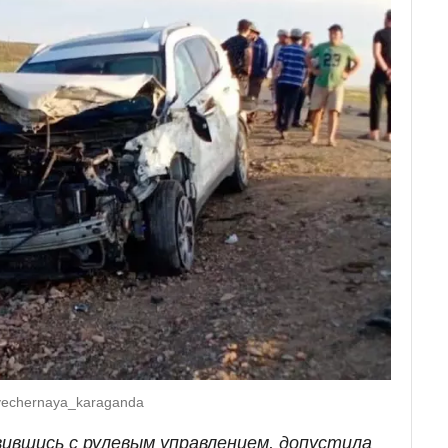
vechernaya_karaganda
вившись с рулевым управлением, допустила