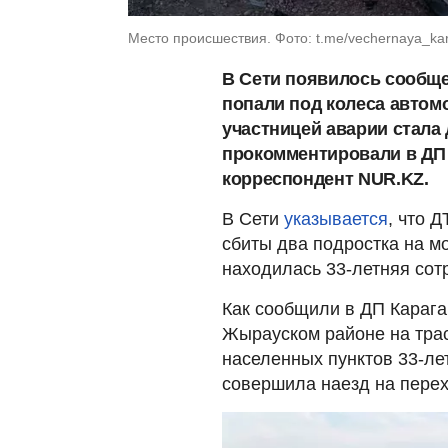
Место происшествия. Фото: t.me/vechernaya_ka
В Сети появилось сообщен
попали под колеса автом
участницей аварии стала
прокомментировали в ДП 
корреспондент NUR.KZ.
В Сети
указывается
, что 
сбиты два подростка на мо
находилась 33-летняя сот
Как сообщили в ДП Карага
Жырауском районе на трас
населенных пунктов 33-л
совершила наезд на перех