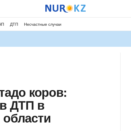
ЧП
ДТП
Несчастные случаи
тадо коров:
 в ДТП в
 области