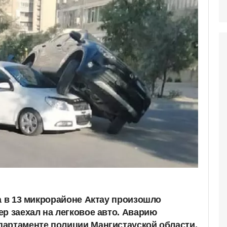
а в 13 микрорайоне Актау произошло
р заехал на легковое авто. Аварию
артаменте полиции Мангистауской области,