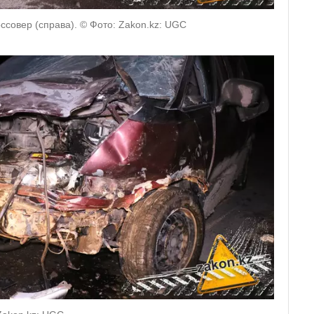
ссовер (справа). © Фото: Zakon.kz: UGC