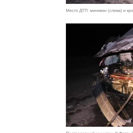
Место ДТП: минивэн (слева) и кро