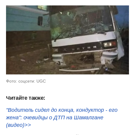
Фото: соцсети: UGC
Читайте также:
"Водитель сидел до конца, кондуктор - его
жена": очевидцы о ДТП на Шамалгане
(видео)>>