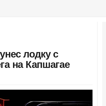
унес лодку с
га на Капшагае