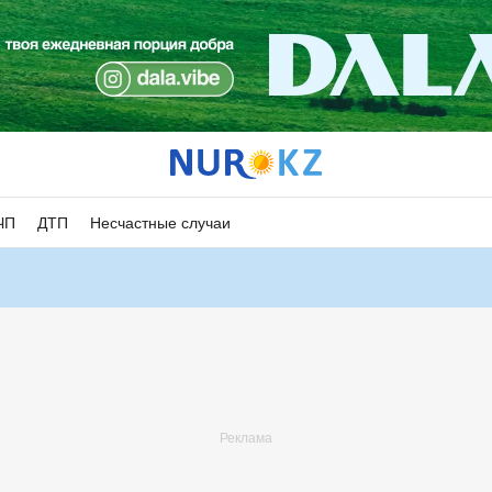
ЧП
ДТП
Несчастные случаи