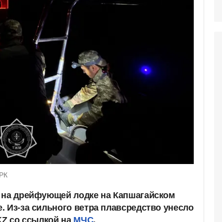
 РК
 на дрейфующей лодке на Капшагайском
. Из-за сильного ветра плавсредство унесло
KZ со ссылкой на
МЧС
.