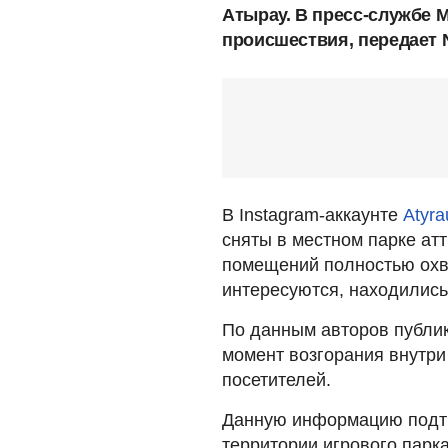
Атырау. В пресс-службе
происшествия, передает 
В Instagram-аккаунте
Аtyrau
сняты в местном парке атт
помещений полностью охва
интересуются, находилис
По данным авторов публик
момент возгорания внутри 
посетителей.
Данную информацию подтв
территории игрового парк