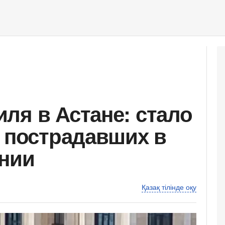
ля в Астане: стало
и пострадавших в
янии
Қазақ тілінде оқу