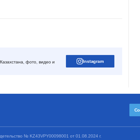
Instagram
Казахстана, фото, видео и
Со
етельство № KZ43VPY00098001 от 01.08.2024 г.