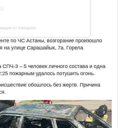
кация от Instagram
нте по ЧС Астаны, возгорание произошло
ня на улице Сарашайык, 7а. Горела
 СПЧ-3 – 5 человек личного состава и одна
2:25 пожарным удалось потушить огонь.
оисшествие обошлось без жертв. Причина
ся.