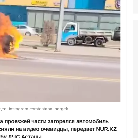
део: instagram.com/astana_sergek
на проезжей части загорелся автомобиль
сняли на видео очевидцы, передает NUR.KZ
жбу ДЧС Астаны.