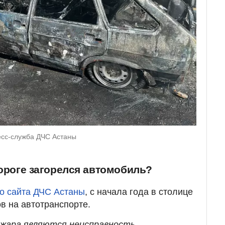
есс-служба ДЧС Астаны
дороге загорелся автомобиль?
о сайта ДЧС Астаны
, с начала года в столице
в на автотранспорте.
ожара являются неисправность