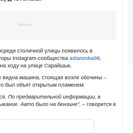
среди столичной улицы появилось в
вторы Instagram-сообщества
astanovka98
,
на ходу на улице Сарайшык.
х видна машина, стоящая возле обочины –
вто был объят открытым пламенем.
ся. По предварительной информации, в
ыкание. Авто было на бензине",
– говорится в