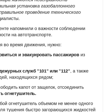
вильная установка газобаллонного
еправильное проведение технического
циалисты.
менте напомнили о важности соблюдении
ости на автотранспорте.
я во время движения, нужно:
овиться и эвакуировать пассажиров
из
дежурных служб "101" или "112"
, а также
дей, находящихся рядом;
вободить капот от защелок, отсоединить
ь огнетушитель.
обой огнетушитель объемом не менее одного
для тушения быстро загорающихся жидкостей