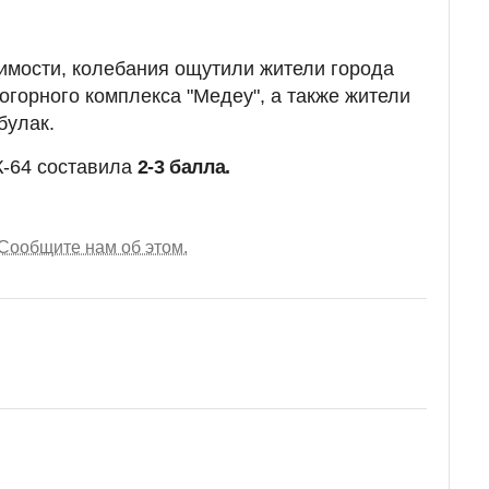
имости, колебания ощутили жители города
огорного комплекса "Медеу", а также жители
булак.
-64 составила
2-3 балла.
Сообщите нам об этом.