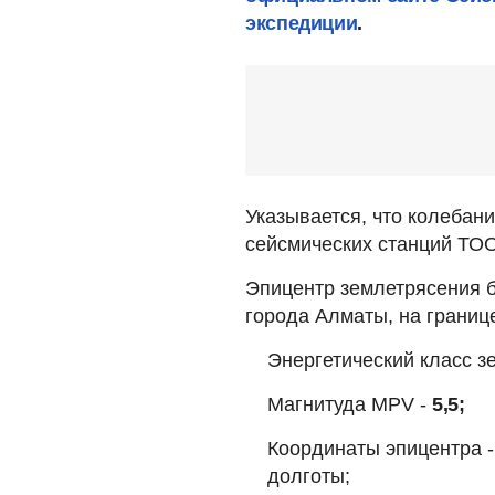
экспедиции
.
Указывается, что колебан
сейсмических станций ТО
Эпицентр землетрясения б
города Алматы, на границ
Энергетический класс з
Магнитуда MPV -
5,5;
Координаты эпицентра 
долготы;