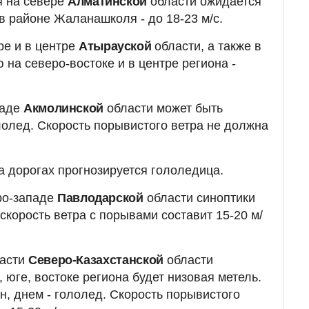
я на севере
Алматинской
области ожидается
, в районе Жаланашколя - до 18-23 м/с.
ре и в центре
Атырауской
области, а также в
ю на северо-востоке и в центре региона -
паде
Акмолинской
области может быть
ололед. Скорость порывистого ветра не должна
а дорогах прогнозируется гололедица.
ро-западе
Павлодарской
области синоптики
скорость ветра с порывами составит 15-20 м/
части
Северо-Казахстанской
области
, юге, востоке региона будет низовая метель.
н, днем - гололед. Скорость порывистого