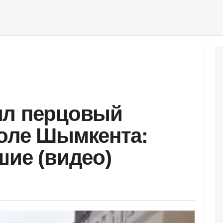
ил перцовый
оле Шымкента:
шие (видео)