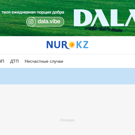
ЧП
ДТП
Несчастные случаи