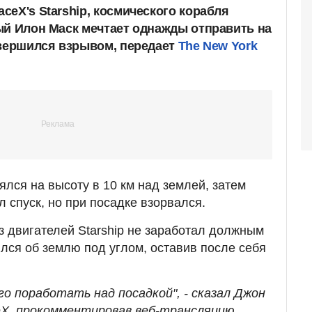
eX's Starship, космического корабля
ый Илон Маск мечтает однажды отправить на
авершился взрывом, передает
The New York
ялся на высоту в 10 км над землей, затем
 спуск, но при посадке взорвался.
з двигателей Starship не заработал должным
ился об землю под углом, оставив после себя
о поработать над посадкой", - сказал Джон
eX, прокомментировав веб-трансляцию