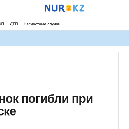
ЧП
ДТП
Несчастные случаи
нок погибли при
ске