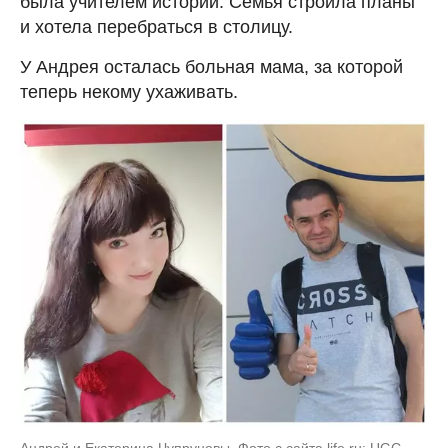
была учителем истории. Семья строила планы
и хотела перебраться в столицу.
У Андрея осталась больная мама, за которой
теперь некому ухаживать.
Андрей и Екатерина Чупруновы. Фото с сайта life.ru: UGC