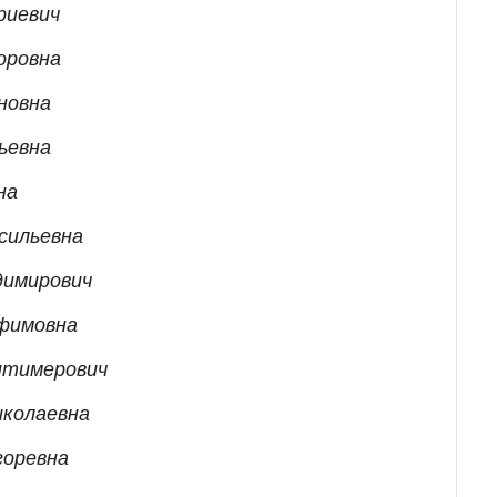
риевич
оровна
новна
ьевна
на
сильевна
димирович
Ефимовна
штимерович
иколаевна
горевна