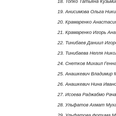
18. Топко Татьяна Кузьми
19. Анисимова Ольга Ник
20. Крамаренко Анастаси
21. Крамаренко Игорь Ан
22. Тинибаев Даниил Игор
23. Тинибаева Нелля Нико
24. Снетков Михаил Генн
25. Анашкевич Владимир 
26. Анашкевич Нина Иван
27. Исоева Раджабмо Рач
28. Ульфатов Ахмат Му
29. Ульфатова Фотима 