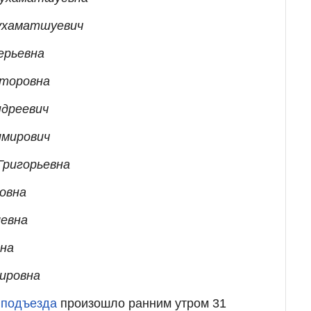
ухаматшуевич
ерьевна
кторовна
ндреевич
имирович
Григорьевна
говна
левна
вна
ировна
 подъезда
произошло ранним утром 31