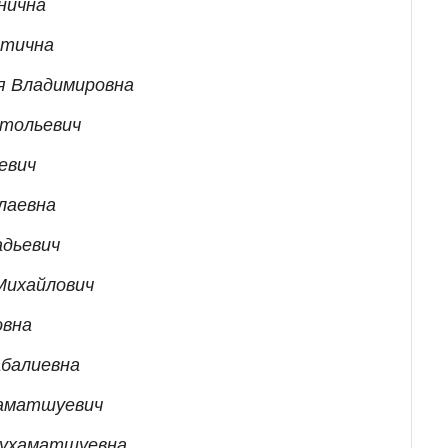
нична
итична
я Владимировна
атольевич
евич
лаевна
адьевич
Михайлович
овна
абалиевна
хаматшуевич
Мухаматшуевна