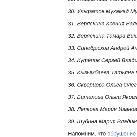
30. Ульфатов Мухамад М
31. Веряскина Ксения Вал
32. Веряскина Тамара Ви
33. Синебрюхов Андрей А
34. Кутепов Сергей Влад
35. Кызымбаева Татьяна 
36. Скворцова Ольга Оле
37. Баталова Ольга Яков
38. Лепкова Мария Ивано
39. Шубина Мария Владим
Напомним, что
обрушение