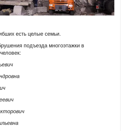
гибших есть целые семьи.
брушения подъезда многоэтажки в
человек:
ьевич
андровна
ич
еевич
икторович
ильевна