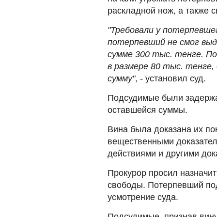
раскладной нож, а также с
"Требовали у потерпевшег
потерпевший не смог выд
сумме 300 тыс. тенге. П
в размере 80 тыс. тенге
сумму"
, - установил суд.
Подсудимые были задержа
оставшейся суммы.
Вина была доказана их по
вещественными доказател
действиями и другими док
Прокурор просил назначи
свободы. Потерпевший под
усмотрение суда.
Подсудимые, признав вину