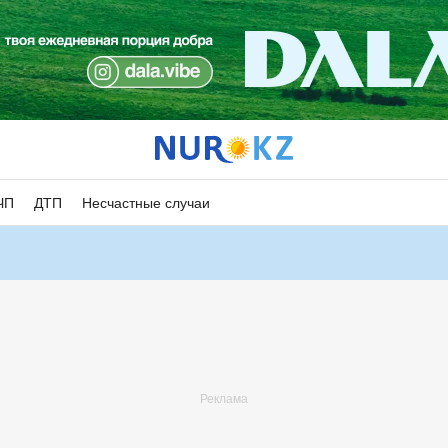
ЧП
ДТП
Несчастные случаи