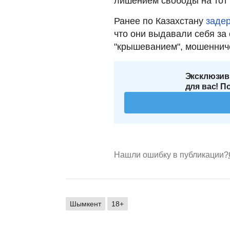
лишением свободы на тот 
Ранее по Казахстану
заде
что они выдавали себя за
"крышеванием", мошенниче
Эксклюзив
для вас! П
Нашли ошибку в публикации?
Шымкент
18+