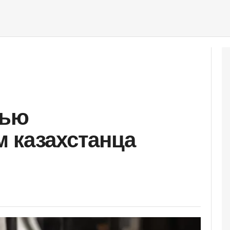
дью
 казахстанца