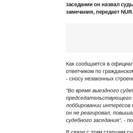
заседании он назвал суд
замечания, передает NUR
Как сообщается в официал
ответчиком по гражданско
- сносу незаконных строен
"Во время выездного суде
председательствующего с
лоббировании интересов 
он не реагировал, повыш
судебного заседания",
- по
В связи с этим старшим с