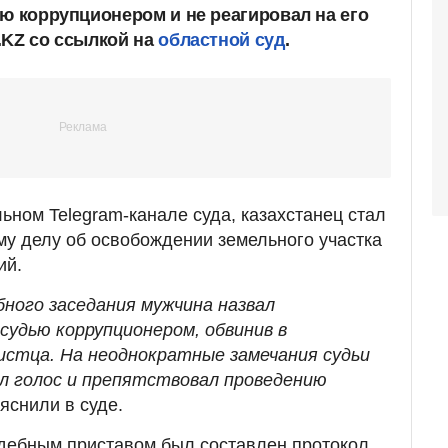
ью коррупционером и не реагировал на его
.KZ со ссылкой на
областной суд
.
ьном Telegram-канале суда, казахстанец стал
му делу об освобождении земельного участка
ий.
бного заседания мужчина назвал
удью коррупционером, обвинив в
истца. На неоднократные замечания судьи
ал голос и препятствовал проведению
яснили в суде.
удебным приставом был составлен протокол