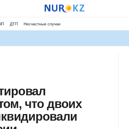
ЧП
ДТП
Несчастные случаи
тировал
ом, что двоих
иквидировали