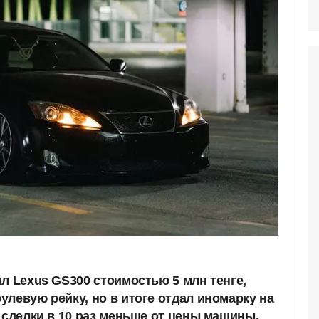
л Lexus GS300 стоимостью 5 млн тенге,
левую рейку, но в итоге отдал иномарку на
 сделки в 10 раз меньше от цены машины,