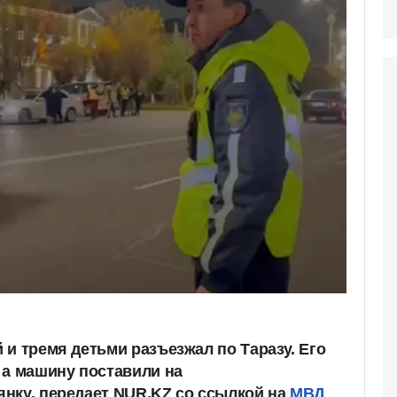
 и тремя детьми разъезжал по Таразу. Его
 а машину поставили на
нку, передает NUR.KZ со ссылкой на
МВД