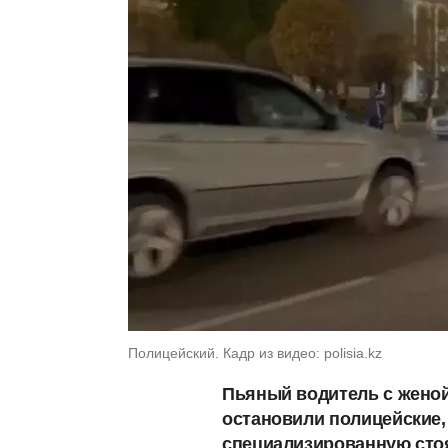
Полицейский. Кадр из видео: polisia.kz
Пьяный водитель с женой
остановили полицейские,
специализированную стоя