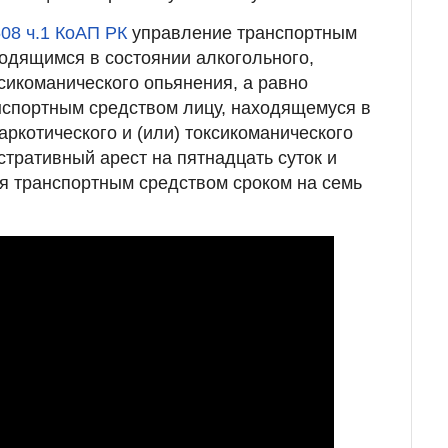
608 ч.1 КоАП РК
управление транспортным
одящимся в состоянии алкогольного,
ксикоманического опьянения, а равно
нспортным средством лицу, находящемуся в
аркотического и (или) токсикоманического
стративный арест на пятнадцать суток и
я транспортным средством сроком на семь