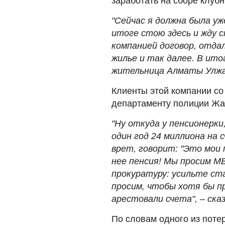
заработать на сборе клуб
"Сейчас я должна была уж
итоге стою здесь и жду 
компанией договор, отда
жилье и так далее. В итог
жительница Алматы Улжа
Клиенты этой компании со
департаменту полиции Жа
"Ну откуда у пенсионерки,
один год 24 миллиона на 
врет, говорит: "Это мои 
нее пенсия! Мы просим М
прокуратуру: усильте ст
просим, чтобы хотя бы п
арестовали счета", – ск
По словам одного из поте