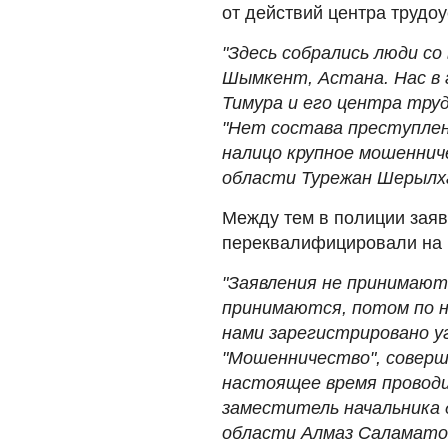
от действий центра трудоу
"Здесь собрались люди со
Шымкент, Астана. Нас в г
Тимура и его центра тру
"Нет состава преступлен
налицо крупное мошеннич
области Турежан Шерылх
Между тем в полиции заяви
переквалифицировали на 
"Заявления не принимают
принимаются, потом по 
нами зарегистрировано у
"Мошенничество", соверше
настоящее время проводи
заместитель начальника
области Алмаз Саламато