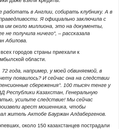
ники даже взяли кредиты.
е работать в Англии, собирать клубнику. А в
справедливости. Я официально заключила с
ла им около миллиона, это на документы,
е не получила ничего", – рассказала
н Абилова.
 всех городов страны приехали к
мбылской области.
 72 года, например, у моей обвиняемой, в
счету появилось? И сейчас она на следствии
пенсионные сбережения". 100 тысяч тенге у
ВД Республики Казахстан, Генеральную
атью, усильте следствие! Мы сейчас
роизвели арест мошенника, чтобы
азал житель Актобе Бауржан Алдабергенов.
рпевших, около 150 казахстанцев пострадали