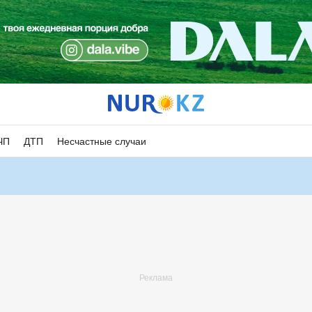
ЧП
ДТП
Несчастные случаи