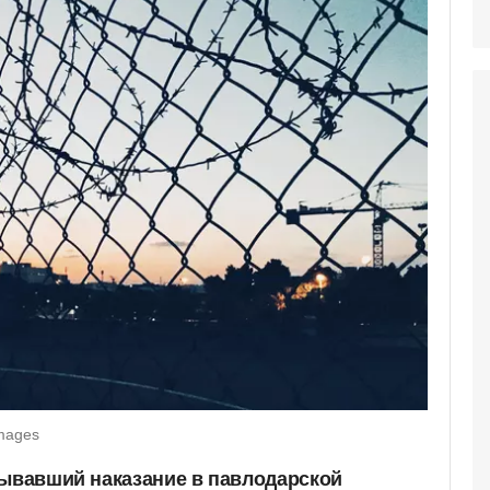
Images
бывавший наказание в павлодарской