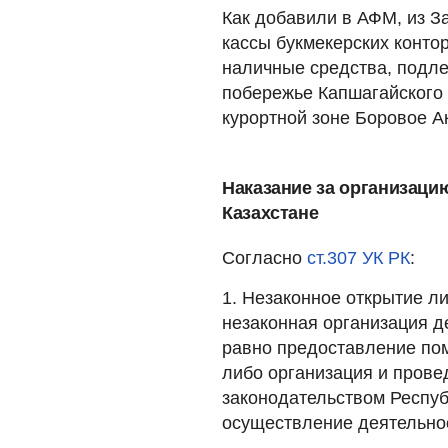
Как добавили в АФМ, из За
кассы букмекерских конт
наличные средства, подл
побережье Капшагайского
курортной зоне Боровое А
Наказание за организацию
Казахстане
Согласно
ст.307 УК РК
:
1. Незаконное открытие л
незаконная организация д
равно предоставление пом
либо организация и прове
законодательством Респуб
осуществление деятельнос