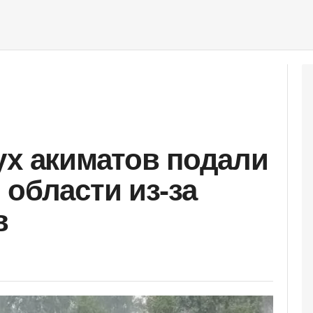
ух акиматов подали
 области из-за
в