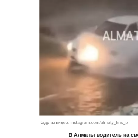
Кадр из видео: instagram.com/almaty_kris_p
В Алматы водитель на св