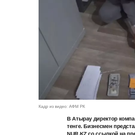
Кадр из видео: АФМ РК
В Атырау директор компа
тенге. Бизнесмен предста
NUR.KZ со ссылкой на пр