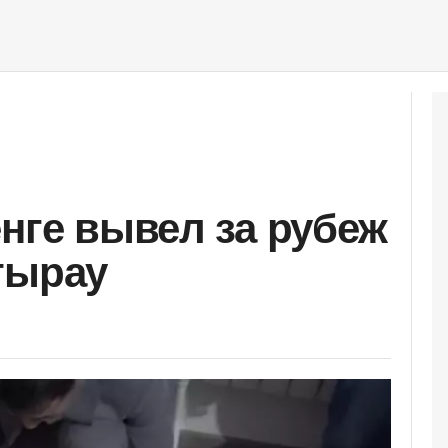
енге вывел за рубеж
тырау