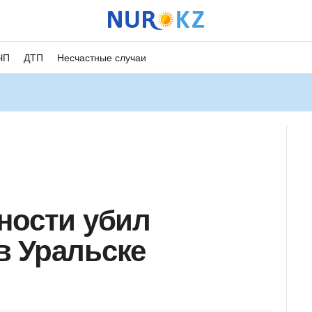
ЧП
ДТП
Несчастные случаи
ности убил
в Уральске