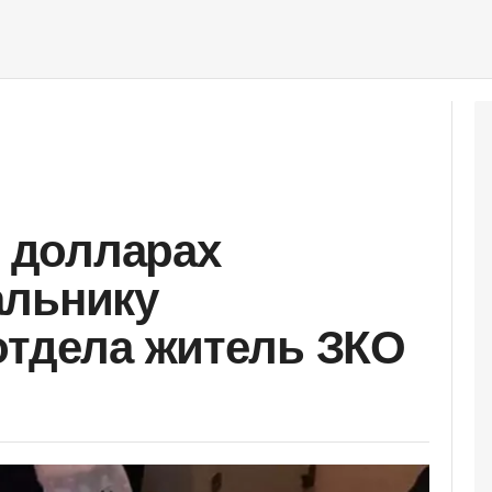
и долларах
альнику
отдела житель ЗКО