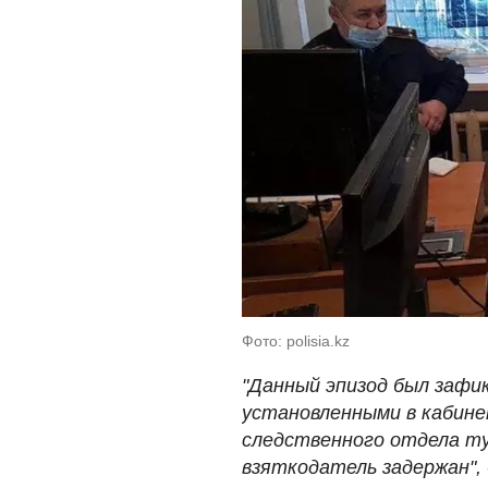
Фото: polisia.kz
"Данный эпизод был зафи
установленными в кабине
следственного отдела т
взяткодатель задержан",