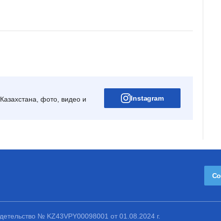
Instagram
Казахстана, фото, видео и
Со
етельство № KZ43VPY00098001 от 01.08.2024 г.