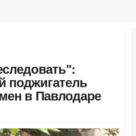
еследовать":
й поджигатель
умен в Павлодаре