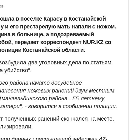
ов
ошла в поселке Карасу в Костанайской
ну и его престарелую мать напали с ножом.
ина в больнице, а подозреваемый
обой, передает корреспондент NUR.KZ со
полиции Костанайской области.
возбудила два уголовных дела по статьям
а убийство".
ого района начато досудебное
нанесения ножевых ранений двум местным
Амангельдинского района - 55-летнему
матери", - говорится в сообщении полиции.
от полученных ранений скончался на месте,
лизировали.
ении данных преступлений задержан 47-