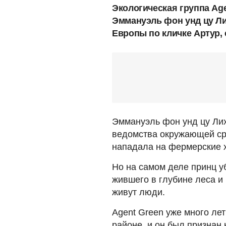
Экологическая группа Age
Эммануэль фон унд цу Л
Европы по кличке Артур,
Эммануэль фон унд цу Ли
ведомства окружающей сре
нападала на фермерские х
Но на самом деле принц у
жившего в глубине леса и
живут люди.
Agent Green уже много ле
районе, и он был признан