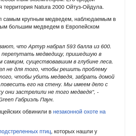
 территория Natura 2000 Ойтуз-Ойдула.
был самым крупным медведем, наблюдаемым в
амым большим медведем в Европейском
ают, что Артур набрал 593 балла из 600.
г перепутать медведицу, пришедшую в
м самцом, существовавшим в глубине леса.
ел не для того, чтобы решить проблему
того, чтобы убить медведя, забрать домой
повесить его на стену. Мы имеем дело с
у они застрелили не того медведя", -
Green Габриэль Паун.
ицейских обвинили в
незаконной охоте на
подстреленных птиц
, которых нашли у