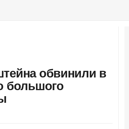
штейна обвинили в
о большого
ы