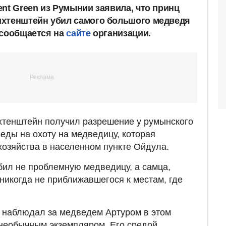
nt Green из Румынии заявила, что принц
ихтенштейн убил самого большого медведя
 сообщается на
сайте
организации.
хтенштейн получил разрешение у румынского
ды на охоту на медведицу, которая
озяйства в населенном пункте Ойдула.
бил не проблемную медведицу, а самца,
 никогда не приближавшегося к местам, где
т наблюдал за медведем Артуром в этом
 необычным экземпляром. Его средой