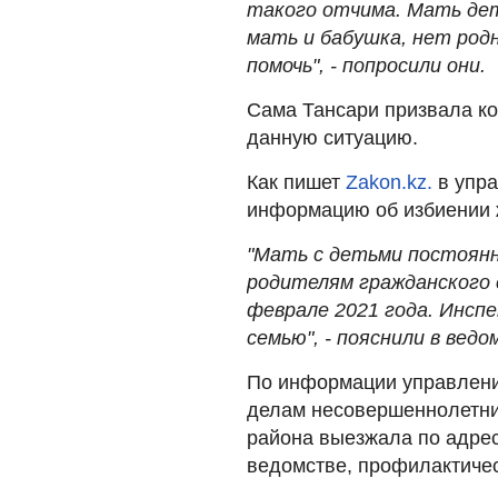
такого отчима. Мать дет
мать и бабушка, нет родн
помочь", - попросили они.
Сама Тансари призвала ко
данную ситуацию.
Как пишет
Zakon.kz.
в упра
информацию об избиении 
"Мать с детьми постоянн
родителям гражданского 
феврале 2021 года. Инсп
семью", - пояснили в ведо
По информации управлени
делам несовершеннолетних
района выезжала по адрес
ведомстве, профилактичес