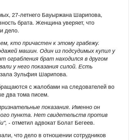
мых, 27-летнего Бауыржана Шарипова,
вность брата. Женщина уверяет, что
и дело.
ем, кто причастен к этому грабежу.
дажей машин. Один из подсудимых купил у
нт ограбления брат находился в другом
али у него показания силой. Есть
азала Зульфия Шарипова.
бращаются с жалобами на следователей во
же два тома писем.
признательные показания. Именно он
ного пункта. Нет свидетельств против
и",
- отметил адвокат Болат Бегеев.
ли, что дело в отношении сотрудников