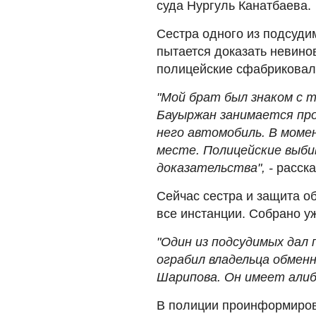
суда Нургуль Канатбаева.
Сестра одного из подсуди
пытается доказать невино
полицейские сфабриковал
"Мой брат был знаком с т
Бауыржан занимается про
него автомобиль. В моме
месте. Полицейские выбив
доказательства", -
расск
Сейчас сестра и защита о
все инстанции. Собрано у
"Один из подсудимых дал 
ограбил владельца обмен
Шарипова. Он имеет алиб
В полиции проинформирова