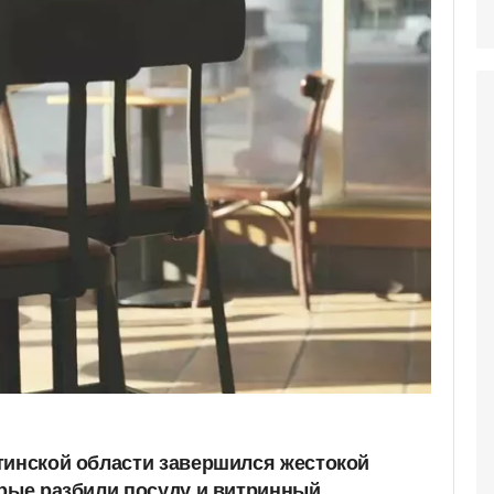
тинской области завершился жестокой
орые разбили посуду и витринный