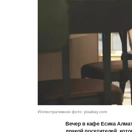
Иллюстративное фото: pixabay.com
Вечер в кафе Есика Алма
дракой посетителей, кот