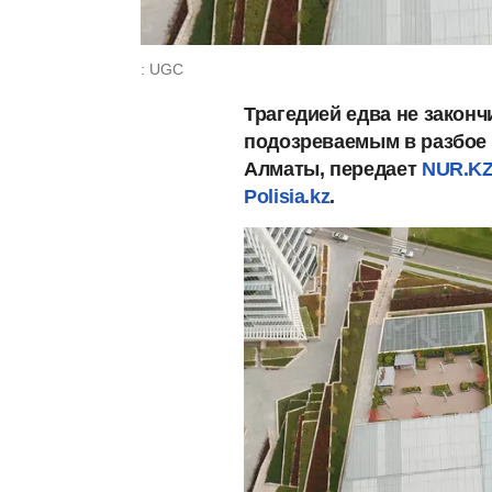
: UGC
Трагедией едва не закон
подозреваемым в разбое
Алматы, передает
NUR.K
Polisia.kz
.