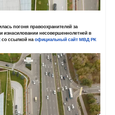
чилась погоня правоохранителей за
 и изнасиловании несовершеннолетней в
Z
со ссылкой на
официальный сайт МВД РК