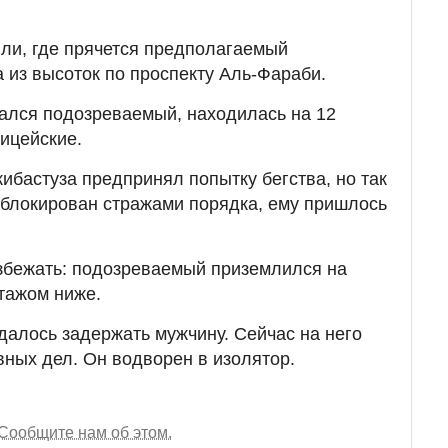
.
ли, где прячется предполагаемый
а из высоток по проспекту Аль-Фараби.
вался подозреваемый, находилась на 12
лицейские.
ибастуза предпринял попытку бегства, но так
аблокирован стражами порядка, ему пришлось
збежать: подозреваемый приземлился на
тажом ниже.
далось задержать мужчину. Сейчас на него
вных дел. Он водворен в изолятор.
Сообщите нам об этом.