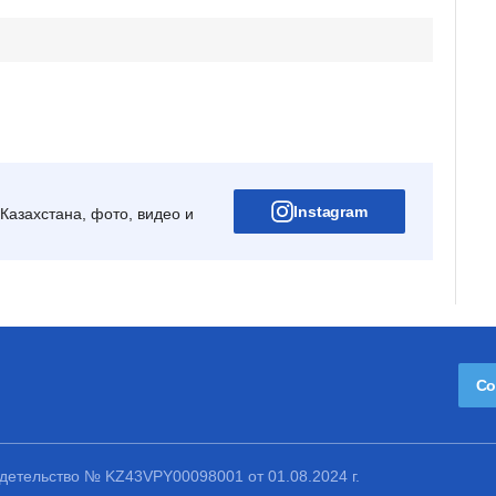
Instagram
Казахстана, фото, видео и
Со
етельство № KZ43VPY00098001 от 01.08.2024 г.