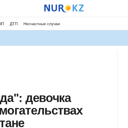
ЧП
ДТП
Несчастные случаи
да": девочка
омогательствах
тане